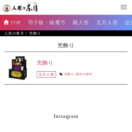
TOP
羽子板・破魔弓
雛人形
五月人形
盆
人形の東月
>
兜飾り
兜飾り
兜飾り
五月人形
兜飾り
,
端午の節句
Instagram