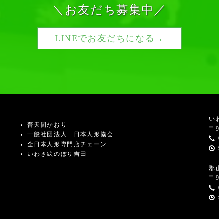
＼お友だち募集中／
LINEでお友だちになる→
い
普天間かおり
〒9
一般社団法人 日本人形協会
全日本人形専門店チェーン
いわき絵のぼり吉田
郡
〒9