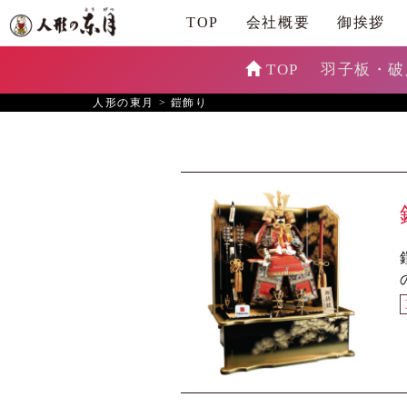
TOP
会社概要
御挨拶
TOP
羽子板・破
人形の東月
>
鎧飾り