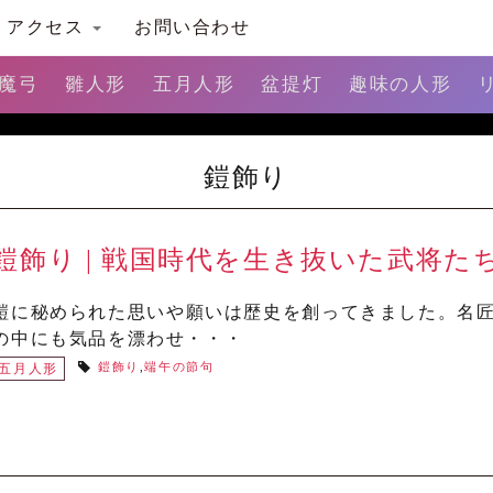
アクセス
お問い合わせ
魔弓
雛人形
五月人形
盆提灯
趣味の人形
鎧飾り
鎧飾り | 戦国時代を生き抜いた武将た
鎧に秘められた思いや願いは歴史を創ってきました。名
の中にも気品を漂わせ・・・
鎧飾り
,
端午の節句
五月人形